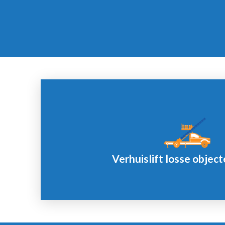
Offerte
Maximaal 1 uur.
Verhuislift losse object