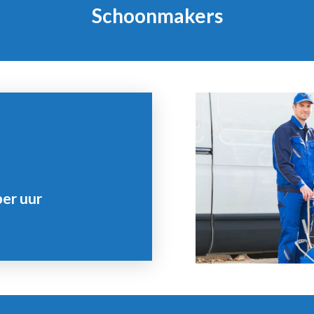
Schoonmakers
per uur