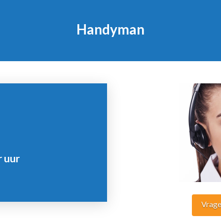
Handyman
 uur
Vrage