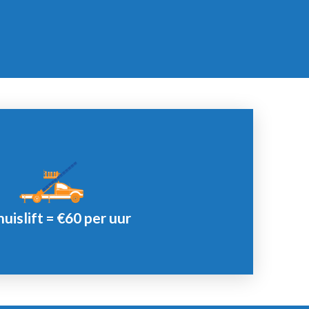
Offerte
Extra uren = €50
uislift = €60 per uur
Minimale afname 2 uur.