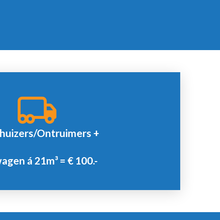
Offerte
huizers/Ontruimers +
Minimale afname 2 uur.
agen á 21m³ = € 100.-