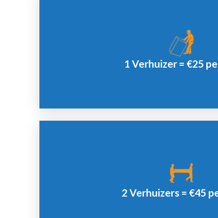
Offerte
1 Verhuizer = €25 pe
Minimale afname 2 uur.
Offerte
2 Verhuizers = €45 p
Minimale afname 2 uur.