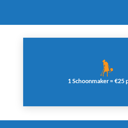
Offerte
1 Schoonmaker = €25 
Minimale afname 2 uur.