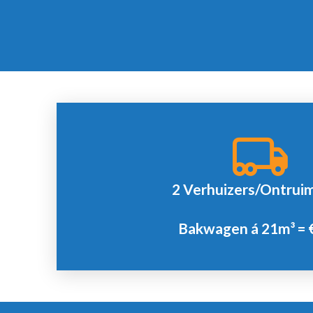
Offerte
2 Verhuizers/Ontrui
Minimale afname 2 uur.
Bakwagen á 21m³ = €