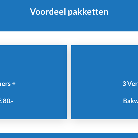
Voordeel pakketten
mers +
3 Ver
 80.-
Bakw