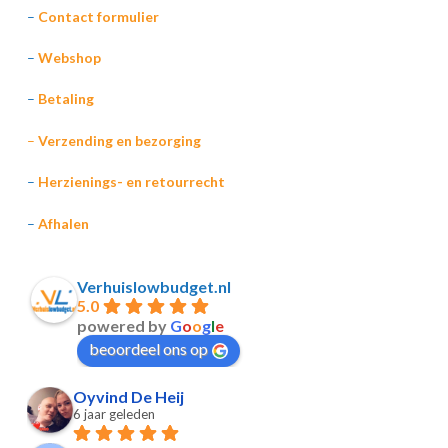
–
Contact formulier
–
Webshop
–
Betaling
–
Verzending en bezorging
–
Herzienings- en retourrecht
–
Afhalen
Verhuislowbudget.nl
5.0
powered by
G
o
o
g
l
e
beoordeel ons op
Oyvind De Heij
6 jaar geleden