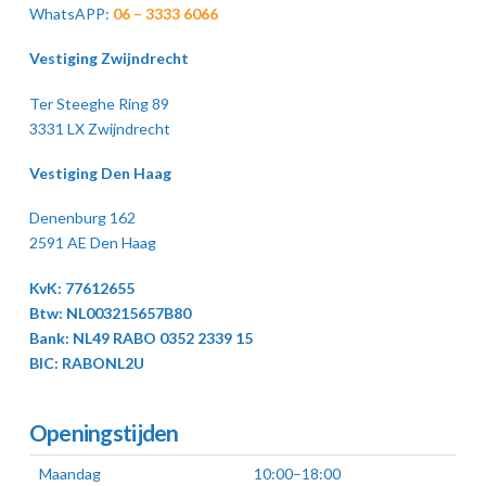
WhatsAPP:
06 – 3333 6066
Vestiging Zwijndrecht
Ter Steeghe Ring 89
3331 LX Zwijndrecht
Vestiging Den Haag
Denenburg 162
2591 AE Den Haag
KvK: 77612655
Btw: NL003215657B80
Bank: NL49 RABO 0352 2339 15
BIC: RABONL2U
Openingstijden
Maandag
10:00–18:00