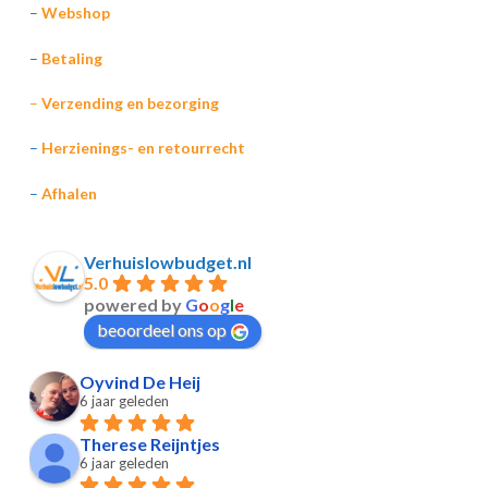
–
Webshop
–
Betaling
–
Verzending en bezorging
–
Herzienings- en retourrecht
–
Afhalen
Verhuislowbudget.nl
5.0
powered by
G
o
o
g
l
e
beoordeel ons op
Oyvind De Heij
6 jaar geleden
Therese Reijntjes
6 jaar geleden