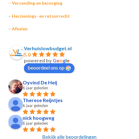
–
Verzending en bezorging
–
Herzienings- en retourrecht
–
Afhalen
Verhuislowbudget.nl
5.0
powered by
G
o
o
g
l
e
beoordeel ons op
Oyvind De Heij
6 jaar geleden
Therese Reijntjes
6 jaar geleden
nick hoogweg
6 jaar geleden
Bekijk alle beoordelingen