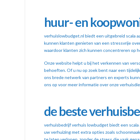
huur- en koopwoni
verhuislowbudget.nl biedt een uitgebreid scala a
kunnen klanten genieten van een stressvrije over
waardoor klanten zich kunnen concentreren op he
Onze website helpt u bij het verkennen van versc
behoeften. Of u nu op zoek bent naar een tijdeli
ons brede netwerk van partners en experts kunne
ons op voor meer informatie over onze verhuisdi
de beste verhuisbed
verhuisbedrijf verhuis lowbudget biedt een scala 
uw verhuizing met extra opties zoals schoonmaakse
te laten verlopen, zonder de stress die vaak gepa