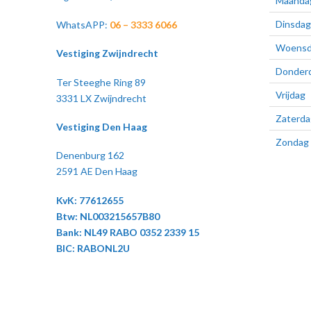
Maanda
Dinsdag
WhatsAPP:
06 – 3333 6066
Woensd
Vestiging Zwijndrecht
Donder
Ter Steeghe Ring 89
Vrijdag
3331 LX Zwijndrecht
Zaterda
Vestiging Den Haag
Zondag
Denenburg 162
2591 AE Den Haag
KvK: 77612655
Btw: NL003215657B80
Bank: NL49 RABO 0352 2339 15
BIC: RABONL2U