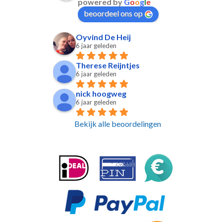
powered by
G
o
o
g
l
e
beoordeel ons op
Oyvind De Heij
6 jaar geleden
Therese Reijntjes
6 jaar geleden
nick hoogweg
6 jaar geleden
Bekijk alle beoordelingen