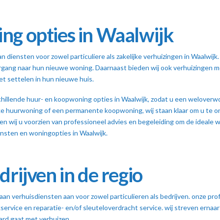
ng opties in Waalwijk
an diensten voor zowel particuliere als zakelijke verhuizingen in Waalwi
gang naar hun nieuwe woning. Daarnaast bieden wij ook verhuizingen met
t settelen in hun nieuwe huis.
hillende huur- en koopwoning opties in Waalwijk, zodat u een weloverw
jke huurwoning of een permanente koopwoning, wij staan klaar om u te o
n wij u voorzien van professioneel advies en begeleiding om de ideale 
ensten en woningopties in Waalwijk.
rijven in de regio
aan verhuisdiensten aan voor zowel particulieren als bedrijven. onze pr
rvice en reparatie- en/of sleuteloverdracht service. wij streven ernaar
ard gaat met verhuizen.