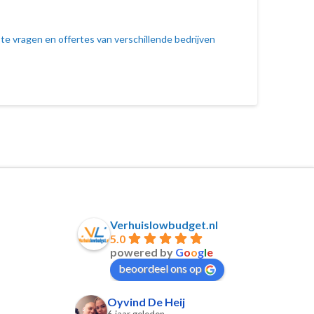
 te vragen en offertes van verschillende bedrijven
Verhuislowbudget.nl
5.0
powered by
G
o
o
g
l
e
beoordeel ons op
Oyvind De Heij