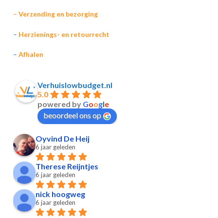
–
Verzending en bezorging
–
Herzienings- en retourrecht
–
Afhalen
Verhuislowbudget.nl
5.0
powered by
G
o
o
g
l
e
beoordeel ons op
Oyvind De Heij
6 jaar geleden
Therese Reijntjes
6 jaar geleden
nick hoogweg
6 jaar geleden